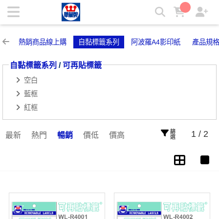
可再貼標籤 | 華麗牌自粘標籤
熱銷商品線上購
自黏標籤系列
阿波羅A4影印紙
產品規
自黏標籤系列
/
可再貼標籤
空白
藍框
紅框
篩選
1 / 2
最新
熱門
暢銷
價低
價高