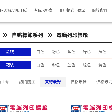
阿波羅A4影印紙
產品規格表
套印格式下載區
關於我們
自黏標籤系列
電腦列印標籤
盒裝
白色
粉色
藍色
綠色
黃色
箱裝
白色
粉色
藍色
綠色
黃色
新上架
熱門關注
賣得最好
價格最低
價格最