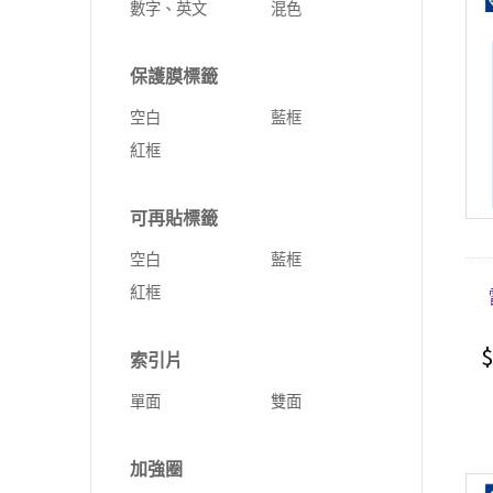
數字、英文
混色
保護膜標籤
空白
藍框
紅框
可再貼標籤
空白
藍框
紅框
$
索引片
單面
雙面
加強圈