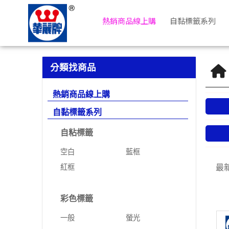
電腦列印標籤 | 華麗牌自粘標籤
熱銷商品線上購
自黏標籤系列
分類找商品
熱銷商品線上購
自黏標籤系列
自粘標籤
空白
藍框
紅框
最
彩色標籤
一般
螢光