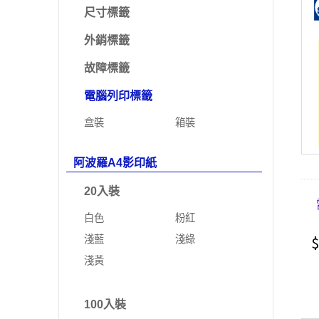
尺寸標籤
外銷標籤
故障標籤
電腦列印標籤
盒裝
箱裝
阿波羅A4影印紙
20入裝
白色
粉紅
$
淺藍
淺綠
淺黃
100入裝