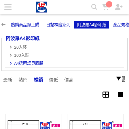
A4透明護貝膠膜 | 華麗牌自粘標籤
熱銷商品線上購
自黏標籤系列
阿波羅A4影印紙
產品規
阿波羅A4影印紙
20入裝
100入裝
A4透明護貝膠膜
篩選
最新
熱門
暢銷
價低
價高