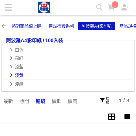
淺黃 | 華麗牌自粘標籤
熱銷商品線上購
自黏標籤系列
阿波羅A4影印紙
產品規
阿波羅A4影印紙
/
100入裝
白色
粉紅
淺藍
淺黃
淺綠
篩選
1 / 3
最新
熱門
暢銷
價低
價高