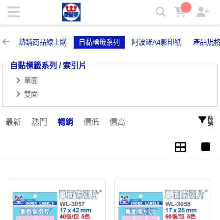
索引片 | 華麗牌自粘標籤
熱銷商品線上購
自黏標籤系列
阿波羅A4影印紙
產品規
自黏標籤系列
/
索引片
單面
雙面
篩選
最新
熱門
暢銷
價低
價高