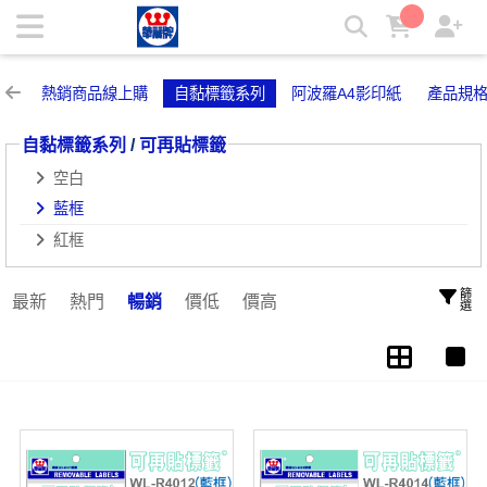
藍框 | 華麗牌自粘標籤
熱銷商品線上購
自黏標籤系列
阿波羅A4影印紙
產品規
自黏標籤系列
/
可再貼標籤
空白
藍框
紅框
篩選
最新
熱門
暢銷
價低
價高