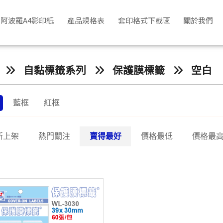
阿波羅A4影印紙
產品規格表
套印格式下載區
關於我們
自黏標籤系列
保護膜標籤
空白
藍框
紅框
新上架
熱門關注
賣得最好
價格最低
價格最