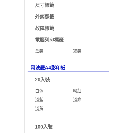
尺寸標籤
外銷標籤
故障標籤
電腦列印標籤
盒裝
箱裝
阿波羅A4影印紙
20入裝
白色
粉紅
淺藍
淺綠
淺黃
100入裝