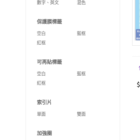
數字、英文
混色
保護膜標籤
空白
藍框
紅框
可再貼標籤
空白
藍框
$
紅框
索引片
單面
雙面
加強圈