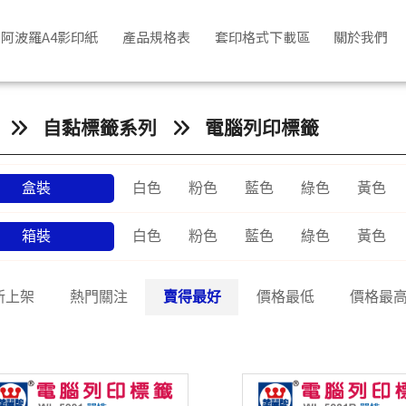
阿波羅A4影印紙
產品規格表
套印格式下載區
關於我們
自黏標籤系列
電腦列印標籤
盒裝
白色
粉色
藍色
綠色
黃色
箱裝
白色
粉色
藍色
綠色
黃色
新上架
熱門關注
賣得最好
價格最低
價格最