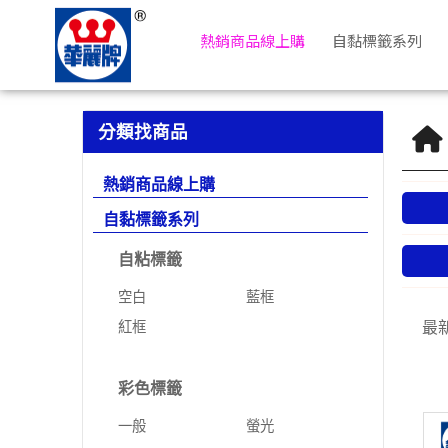
電腦列印標籤 | 華麗牌自粘標籤
熱銷商品線上購
自黏標籤系列
分類找商品
熱銷商品線上購
自黏標籤系列
自粘標籤
空白
藍框
紅框
最
彩色標籤
一般
螢光