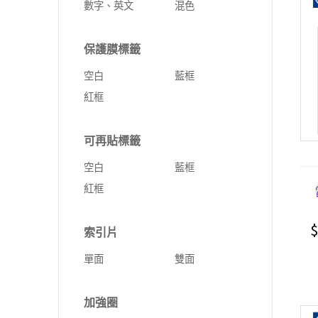
數字、英文
混色
保護膜標籤
空白
藍框
紅框
可再貼標籤
空白
藍框
紅框
$
索引片
單面
雙面
加強圈