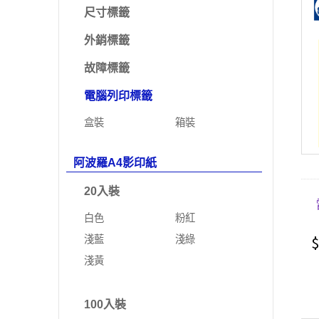
尺寸標籤
外銷標籤
故障標籤
電腦列印標籤
盒裝
箱裝
阿波羅A4影印紙
20入裝
白色
粉紅
$
淺藍
淺綠
淺黃
100入裝