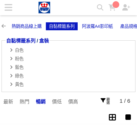
盒裝 | 華麗牌自粘標籤
熱銷商品線上購
自黏標籤系列
阿波羅A4影印紙
產品規
自黏標籤系列
/
盒裝
白色
粉色
藍色
綠色
黃色
篩選
1 / 6
最新
熱門
暢銷
價低
價高