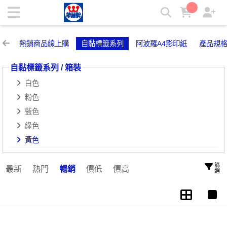
黃色 | 華麗牌自粘標籤
熱銷商品線上購
自黏標籤系列
阿波羅A4影印紙
產品規
自黏標籤系列
/
箱裝
白色
粉色
藍色
綠色
黃色
篩選
最新
熱門
暢銷
價低
價高