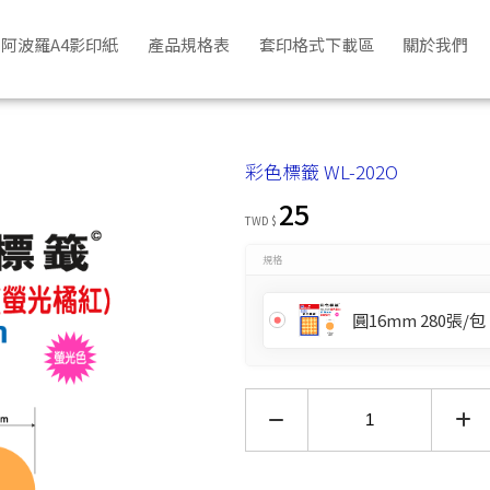
阿波羅A4影印紙
產品規格表
套印格式下載區
關於我們
彩色標籤 WL-202O
25
TWD $
規格
圓16mm 280張/包
訂閱貨到通知