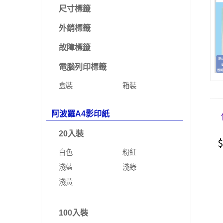
尺寸標籤
外銷標籤
故障標籤
電腦列印標籤
盒裝
箱裝
阿波羅A4影印紙
20入裝
$
白色
粉紅
淺藍
淺綠
淺黃
100入裝