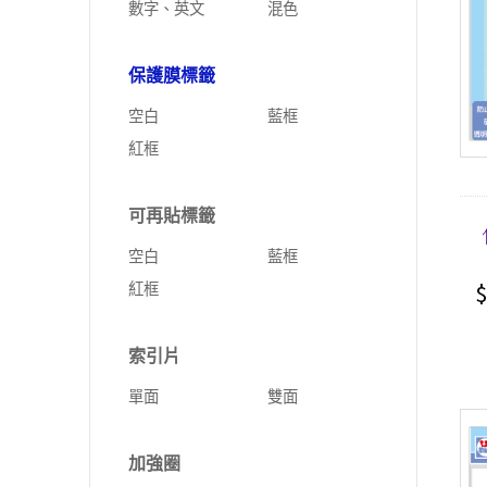
數字、英文
混色
保護膜標籤
空白
藍框
紅框
可再貼標籤
空白
藍框
$
紅框
索引片
單面
雙面
加強圈