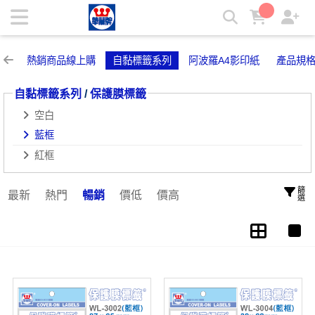
藍框 | 華麗牌自粘標籤
熱銷商品線上購
自黏標籤系列
阿波羅A4影印紙
產品規
自黏標籤系列
/
保護膜標籤
空白
藍框
紅框
篩選
最新
熱門
暢銷
價低
價高